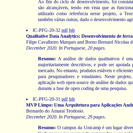
Ao fim do ciclo de desenvolvimento, foi constata
são alcançáveis, tendo em vista que as funcio
utilizado como referência nesse projeto, a T
também várias outras, dado o desenvolvimento agnó
IC-PFG-20-32
pdf
bib
Qualitative Data Analytics: Desenvolvimento de ferra
Filipe Cavalheiro Marques and Breno Bernard Nicolau d
December 2020. In Portuguese, 20 pages.
Resumo:
A análise de dados qualitativos é um
majoritariamente descritivos, e pode ser apoiad
mercado. No entanto, produtos estáveis e eficiente
para pesquisadores e estudantes. Neste projet
aplicação web open-source de análise de dados qu
durante a fase de open coding de uma pesquisa.
IC-PFG-20-31
pdf
bib
MVP Limpo: Uma Arquitetura para Aplicações Andro
Bernardo do Amaral Teodosio.
December 2020. In Portuguese, 29 pages.
Resumo:
O campus da Unicamp é um lugar diverso