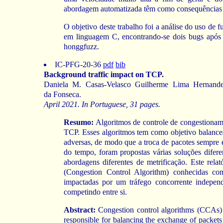
abordagem automatizada têm como consequências a
O objetivo deste trabalho foi a análise do uso de f
em linguagem C, encontrando-se dois bugs após
honggfuzz.
IC-PFG-20-36
pdf
bib
Background traffic impact on TCP.
Daniela M. Casas-Velasco Guilherme Lima Hernand
da Fonseca.
April 2021. In Portuguese, 31 pages.
Resumo:
Algoritmos de controle de congestionam
TCP. Esses algoritmos tem como objetivo balancea
adversas, de modo que a troca de pacotes sempre 
do tempo, foram propostas várias soluções difere
abordagens diferentes de metrificação. Este rel
(
Congestion Control Algorithm
) conhecidas c
impactadas por um tráfego concorrente indepe
competindo entre si.
Abstract:
Congestion control algorithms (CCAs) 
responsible for balancing the exchange of packets a