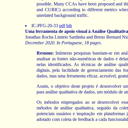
possible. Many CCAs have been proposed and thi
and CUBIC) according to different metrics when
unrelated background traffic.
IC-PFG-20-33
pdf
bib
Uma ferramenta de apoio visual à Análise Qualitativ
Jonathas Rocha Limirio Sardinha and Breno Bernard Nic
December 2020. In Portuguese, 18 pages.
Resumo:
Inúmeras pesquisas baseiam-se em anál
analisar as fontes não-numéricas de dados e dela
nelas identificados. As técnicas de análise qual
digitais, pela facilidade de gerenciamento das f
dados, mas uma ferramenta eficaz, acessível, gratui
Assim, o objetivo deste projeto é desenvolver u
para análise qualitativa de dados, um módulo de aná
Os métodos empregados ao se desenvolver esse
métodos de análise qualitativa, seguido da col
potenciais usuários e inspiração em plataformas j
adotado com coleta de feedback a cada funcionali