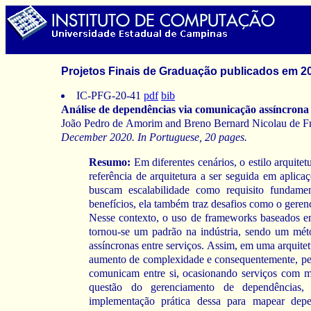
Projetos Finais de Graduação publicados em 2
IC-PFG-20-41
pdf
bib
Análise de dependências via comunicação assíncrona
João Pedro de Amorim and Breno Bernard Nicolau de F
December 2020. In Portuguese, 20 pages.
Resumo:
Em diferentes cenários, o estilo arquit
referência de arquitetura a ser seguida em apli
buscam escalabilidade como requisito fundame
benefícios, ela também traz desafios como o gere
Nesse contexto, o uso de frameworks baseados 
tornou-se um padrão na indústria, sendo um méto
assíncronas entre serviços. Assim, em uma arquite
aumento de complexidade e consequentemente, per
comunicam entre si, ocasionando serviços com mu
questão do gerenciamento de dependências
implementação prática dessa para mapear depe