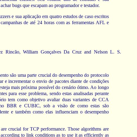
char bugs que escapam ao programador e testador.
uzzers e sua aplicação em quatro estudos de caso escritos
 campanhas de até 24 horas com as ferramentas AFL e
ez Rincão, William Gonçalves Da Cruz and Nelson L. S.
ento são uma parte crucial do desempenho do protocolo
r e incrementar o envio de pacotes diante de condições
esteja mais próxima possível do cenário ótimo. Ao longo
ntes para esse problema, sendo estas analisadas perante
atório tem como objetivo avaliar duas variantes de CCA
omo BBR e CUBIC, sob a visão de como estas são
ndente e também como elas influenciam o desempenho
are crucial for TCP performance. Those algorithms are
ccording to link conditions as to use it as efficiently as