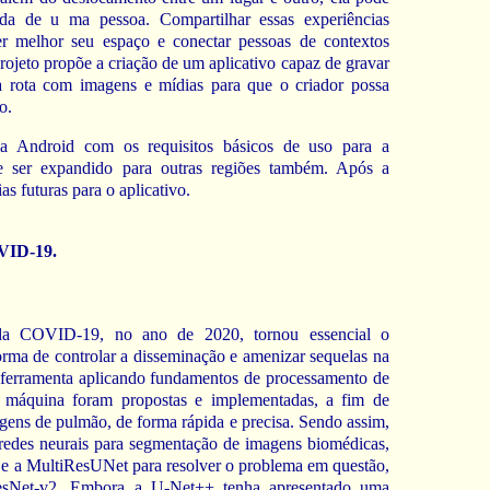
vida de u ma pessoa. Compartilhar essas experiências
 melhor seu espaço e conectar pessoas de contextos
rojeto propõe a criação de um aplicativo capaz de gravar
a rota com imagens e mídias para que o criador possa
o.
rma Android com os requisitos básicos de uso para a
 ser expandido para outras regiões também. Após a
 futuras para o aplicativo.
VID-19.
a COVID-19, no ano de 2020, tornou essencial o
rma de controlar a disseminação e amenizar sequelas na
 ferramenta aplicando fundamentos de processamento de
e máquina foram propostas e implementadas, a fim de
ens de pulmão, de forma rápida e precisa. Sendo assim,
e redes neurais para segmentação de imagens biomédicas,
 e a MultiResUNet para resolver o problema em questão,
ResNet-v2. Embora a U-Net++ tenha apresentado uma