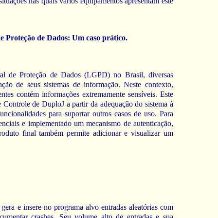
situações nas quais vários equipamentos apresentam este
de Proteção de Dados: Um caso prático.
al de Proteção de Dados (LGPD) no Brasil, diversas
ação de seus sistemas de informação. Neste contexto,
ntes contém informações extremamente sensíveis. Este
e Controle de DuploJ a partir da adequação do sistema à
ionalidades para suportar outros casos de uso. Para
enciais e implementado um mecanismo de autenticação,
roduto final também permite adicionar e visualizar um
gera e insere no programa alvo entradas aleatórias com
cumentar crashes. Seu volume alto de entradas e sua