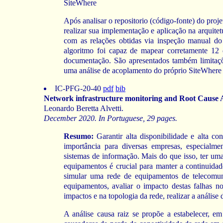
SiteWhere
Após analisar o repositorio (código-fonte) do pro
realizar sua implementação e aplicação na arquitet
com as relações obtidas via inspeção manual do
algoritmo foi capaz de mapear corretamente 12 
documentação. São apresentados também limitaçõ
uma análise de acoplamento do próprio SiteWhere a 
IC-PFG-20-40
pdf
bib
Network infrastructure monitoring and Root Cause A
Leonardo Beretta Alvetti.
December 2020. In Portuguese, 29 pages.
Resumo:
Garantir alta disponibilidade e alta con
importância para diversas empresas, especialm
sistemas de informação. Mais do que isso, ter um
equipamentos é crucial para manter a continuidad
simular uma rede de equipamentos de telecomuni
equipamentos, avaliar o impacto destas falhas 
impactos e na topologia da rede, realizar a análise 
A análise causa raiz se propõe a estabelecer, e