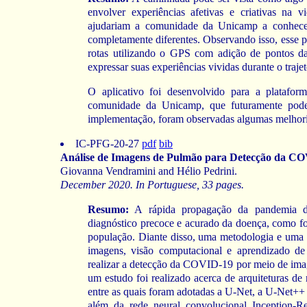
envolver experiências afetivas e criativas na 
ajudariam a comunidade da Unicamp a conhecer
completamente diferentes. Observando isso, esse p
rotas utilizando o GPS com adição de pontos d
expressar suas experiências vividas durante o trajet
O aplicativo foi desenvolvido para a platafo
comunidade da Unicamp, que futuramente pode
implementação, foram observadas algumas melhorias
IC-PFG-20-27
pdf
bib
Análise de Imagens de Pulmão para Detecção da CO
Giovanna Vendramini and Hélio Pedrini.
December 2020. In Portuguese, 33 pages.
Resumo:
A rápida propagação da pandemia d
diagnóstico precoce e acurado da doença, como fo
população. Diante disso, uma metodologia e uma
imagens, visão computacional e aprendizado d
realizar a detecção da COVID-19 por meio de imag
um estudo foi realizado acerca de arquiteturas d
entre as quais foram adotadas a U-Net, a U-Net++
além da rede neural convolucional Inception-