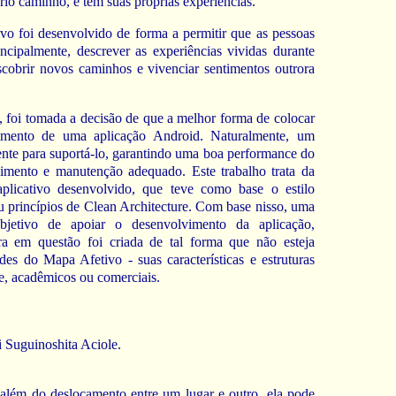
io caminho, e tem suas próprias experiências.
vo foi desenvolvido de forma a permitir que as pessoas
incipalmente, descrever as experiências vividas durante
scobrir novos caminhos e vivenciar sentimentos outrora
, foi tomada a decisão de que a melhor forma de colocar
lvimento de uma aplicação Android. Naturalmente, um
ciente para suportá-lo, garantindo uma boa performance do
mento e manutenção adequado. Este trabalho trata da
aplicativo desenvolvido, que teve como base o estilo
 princípios de Clean Architecture. Com base nisso, uma
bjetivo de apoiar o desenvolvimento da aplicação,
ra em questão foi criada de tal forma que não esteja
des do Mapa Afetivo - suas características e estruturas
re, acadêmicos ou comerciais.
 Suguinoshita Aciole.
além do deslocamento entre um lugar e outro, ela pode