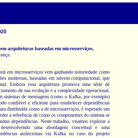
020
 em arquiteturas baseadas em microsserviços.
rança.
etural em microsserviços vem ganhando notoriedade como
cações modernas, baseadas em núvem computacional, que
ntal. Embora essa arquitetura promova uma série de
nciamento de sua evolução e a complexidade operacional.
em sistemas de mensagens (como o Kafka, por exemplo)
do confiável e eficiente para estabelecer dependências
tura distribuída como a de microsserviços, é esperado um
der a referência de como os componentes do sistema se
itas dependências. Neste trabalho, visamos explorar a
, desenvolvendo uma abordagem conceitual e uma
ndências assíncronas via Kafka no caso do projeto