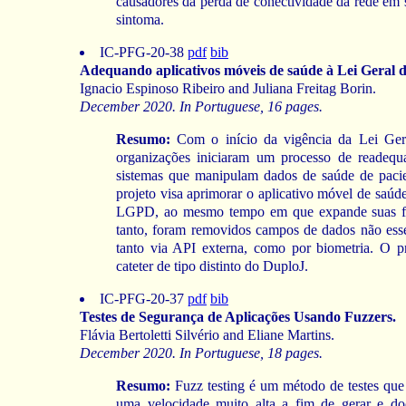
causadores da perda de conectividade da rede em 
sintoma.
IC-PFG-20-38
pdf
bib
Adequando aplicativos móveis de saúde à Lei Geral 
Ignacio Espinoso Ribeiro and Juliana Freitag Borin.
December 2020. In Portuguese, 16 pages.
Resumo:
Com o início da vigência da Lei Ger
organizações iniciaram um processo de readequ
sistemas que manipulam dados de saúde de pacie
projeto visa aprimorar o aplicativo móvel de saúd
LGPD, ao mesmo tempo em que expande suas func
tanto, foram removidos campos de dados não ess
tanto via API externa, como por biometria. O p
cateter de tipo distinto do DuploJ.
IC-PFG-20-37
pdf
bib
Testes de Segurança de Aplicações Usando Fuzzers.
Flávia Bertoletti Silvério and Eliane Martins.
December 2020. In Portuguese, 18 pages.
Resumo:
Fuzz testing é um método de testes que 
uma velocidade muito alta a fim de gerar e do