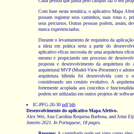
Cada pessoa que passa pelo campus faz o seu própr
Com base nesta temática, o aplicativo Mapa Afeti
possam registrar seus caminhos, suas rotas e, pr
seus percursos. Outras pessoas podem, assim, de
nunca experienciados.
Durante o levantamento de requisitos da aplicação
a ideia em prática seria a partir do desenvo
aplicativo eficaz necessita de uma arquitetura efi
mesmo e propiciando um processo de desenvolvi
proposta e desenvolvimento da arquitetura do 
arquitetural MVP (Model-View-Presenter) e adotou
arquitetura híbrida foi desenvolvida com o o
considerando um cenário evolutivo. A arquitetu
fortemente acoplada aos conceitos e funcionalida
podem ser utilizadas em outros projetos de softwa
IC-PFG-20-30
pdf
bib
Desenvolvimento do aplicativo Mapa Afetivo.
Alex Wei, Ana Carolina Requena Barbosa, and Artur Eiji
Janeiro 2021. In Portuguese, 18 pages.
Resumo:
A caminhada pode ser vista como algo 