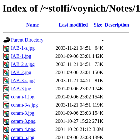
Index of /~stolfi/voynich/Notes
Name
Last modified
Size
Description
Parent Directory
-
IAB-1-s.jpg
2003-11-21 04:51
64K
IAB-1.jpg
2001-09-06 23:01
142K
IAB-2-s.jpg
2003-11-21 04:51
73K
IAB-2.jpg
2001-09-06 23:01
150K
IAB-3-s.jpg
2003-11-21 04:51
81K
IAB-3.jpg
2001-09-06 23:02
174K
ceram-1.jpg
2001-09-06 23:02
154K
ceram-3-s.jpg
2003-11-21 04:51
119K
ceram-3.jpg
2001-09-06 23:03
154K
ceram-3.png
2001-10-27 15:22
271K
ceram-4.png
2001-10-26 21:12
3.0M
ceram-5.jpg
2001-09-06 23:03
139K