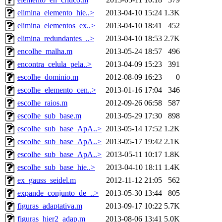
elimina_elemento_hie..>
2013-04-10 15:24
1.3K
elimina_elementos_ex..>
2013-04-10 18:41
452
elimina_redundantes_..>
2013-04-10 18:53
2.7K
encolhe_malha.m
2013-05-24 18:57
496
encontra_celula_pela..>
2013-04-09 15:23
391
escolhe_dominio.m
2012-08-09 16:23
0
escolhe_elemento_cen..>
2013-01-16 17:04
346
escolhe_raios.m
2012-09-26 06:58
587
escolhe_sub_base.m
2013-05-29 17:30
898
escolhe_sub_base_ApA..>
2013-05-14 17:52
1.2K
escolhe_sub_base_ApA..>
2013-05-17 19:42
2.1K
escolhe_sub_base_ApA..>
2013-05-11 10:17
1.8K
escolhe_sub_base_hie..>
2013-04-10 18:11
1.4K
ex_gauss_seidel.m
2012-11-12 21:05
562
expande_conjunto_de_..>
2013-05-30 13:44
805
figuras_adaptativa.m
2013-09-17 10:22
5.7K
figuras_hier2_adap.m
2013-08-06 13:41
5.0K