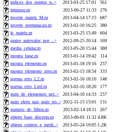
indices_dos_pontos_n..>
2013-03-25 17:01
561
intgauss.m
2013-06-27 11:33
276
inverte_matriz_M.m
2013-04-14 17:15
687
inverte_permutacao.m
2013-02-10 16:25
380
le_matriz.m
2013-03-25 15:49
604
maior_autovalor_por_..>
2012-09-25 20:14
169
media_celular.m
2013-05-20 15:44
388
mostra_base.m
2013-01-14 19:42
114
mostra_elemento.m
2013-01-18 19:16
257
mostra_elemento_zero.m
2013-02-15 18:54
333
norma_erro_L2.m
2013-02-16 18:10
148
norma_erro_Linf.m
2013-02-16 18:20
177
num_de_elementos_ger..>
2013-04-10 14:33
257
num_elem_nao_nulo_po..>
2012-11-15 15:01
131
numero_de_filhos.m
2013-02-14 18:11
267
obtem_base_discreta.m
2013-06-01 11:32
4.8K
obtem_centros_e_medi..>
2013-05-24 19:05
1.2K