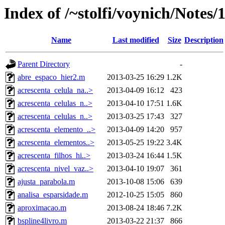
Index of /~stolfi/voynich/Notes
Name
Last modified
Size
Description
Parent Directory
-
abre_espaco_hier2.m
2013-03-25 16:29
1.2K
acrescenta_celula_na..>
2013-04-09 16:12
423
acrescenta_celulas_n..>
2013-04-10 17:51
1.6K
acrescenta_celulas_n..>
2013-03-25 17:43
327
acrescenta_elemento_..>
2013-04-09 14:20
957
acrescenta_elementos..>
2013-05-25 19:22
3.4K
acrescenta_filhos_hi..>
2013-03-24 16:44
1.5K
acrescenta_nivel_vaz..>
2013-04-10 19:07
361
ajusta_parabola.m
2013-10-08 15:06
639
analisa_esparsidade.m
2012-10-25 15:05
860
aproximacao.m
2013-08-24 18:46
7.2K
bspline4livro.m
2013-03-22 21:37
866