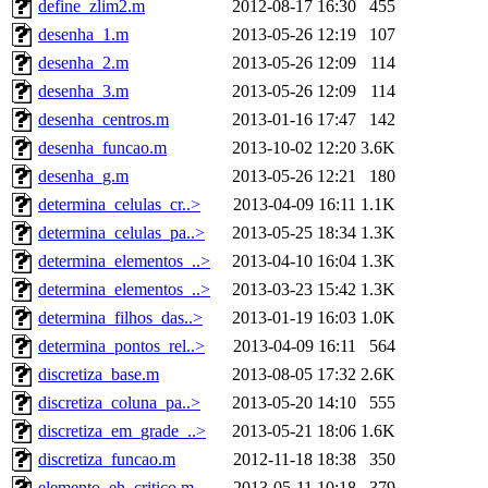
define_zlim2.m
2012-08-17 16:30
455
desenha_1.m
2013-05-26 12:19
107
desenha_2.m
2013-05-26 12:09
114
desenha_3.m
2013-05-26 12:09
114
desenha_centros.m
2013-01-16 17:47
142
desenha_funcao.m
2013-10-02 12:20
3.6K
desenha_g.m
2013-05-26 12:21
180
determina_celulas_cr..>
2013-04-09 16:11
1.1K
determina_celulas_pa..>
2013-05-25 18:34
1.3K
determina_elementos_..>
2013-04-10 16:04
1.3K
determina_elementos_..>
2013-03-23 15:42
1.3K
determina_filhos_das..>
2013-01-19 16:03
1.0K
determina_pontos_rel..>
2013-04-09 16:11
564
discretiza_base.m
2013-08-05 17:32
2.6K
discretiza_coluna_pa..>
2013-05-20 14:10
555
discretiza_em_grade_..>
2013-05-21 18:06
1.6K
discretiza_funcao.m
2012-11-18 18:38
350
elemento_eh_critico.m
2013-05-11 10:18
379