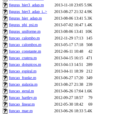
figuras_hier3_adap.m
2013-11-10 23:05
5.9K
figuras_hier3_adap_i..>
2013-08-27 21:32
4.9K
figuras_hier_adap.m
2013-08-06 13:41
5.3K
figuras_phi_psi.m
2013-07-02 16:47
1.4K
figuras_uniforme.m
2013-08-06 13:41
10K
funcao_calombo.m
2012-11-29 17:13
145
funcao_calombos.m
2013-05-17 17:18
508
funcao_constante.m
2012-06-11 10:48
42
funcao_cratera.m
2013-04-15 16:15
471
funcao_doispicos.m
2013-04-13 14:51
289
funcao_espiral.m
2013-04-11 18:39
212
funcao_franke.m
2013-06-27 17:20
349
funcao_galaxia.m
2013-08-27 21:38
239
funcao_geral.m
2013-06-26 17:04
1.6K
funcao_hartley.m
2012-09-27 18:57
79
funcao_linear.m
2012-05-30 18:42
69
funcao_mae.m
2013-06-26 18:33
5.4K