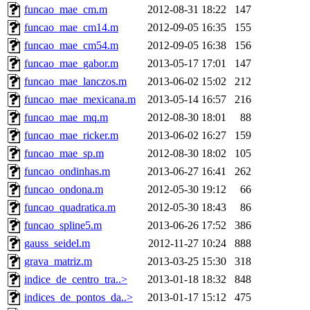
funcao_mae_cm.m
2012-08-31 18:22
147
funcao_mae_cm14.m
2012-09-05 16:35
155
funcao_mae_cm54.m
2012-09-05 16:38
156
funcao_mae_gabor.m
2013-05-17 17:01
147
funcao_mae_lanczos.m
2013-06-02 15:02
212
funcao_mae_mexicana.m
2013-05-14 16:57
216
funcao_mae_mq.m
2012-08-30 18:01
88
funcao_mae_ricker.m
2013-06-02 16:27
159
funcao_mae_sp.m
2012-08-30 18:02
105
funcao_ondinhas.m
2013-06-27 16:41
262
funcao_ondona.m
2012-05-30 19:12
66
funcao_quadratica.m
2012-05-30 18:43
86
funcao_spline5.m
2013-06-26 17:52
386
gauss_seidel.m
2012-11-27 10:24
888
grava_matriz.m
2013-03-25 15:30
318
indice_de_centro_tra..>
2013-01-18 18:32
848
indices_de_pontos_da..>
2013-01-17 15:12
475