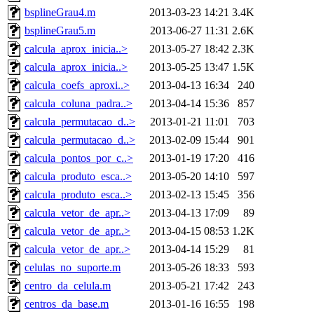
bsplineGrau4.m
2013-03-23 14:21
3.4K
bsplineGrau5.m
2013-06-27 11:31
2.6K
calcula_aprox_inicia..>
2013-05-27 18:42
2.3K
calcula_aprox_inicia..>
2013-05-25 13:47
1.5K
calcula_coefs_aproxi..>
2013-04-13 16:34
240
calcula_coluna_padra..>
2013-04-14 15:36
857
calcula_permutacao_d..>
2013-01-21 11:01
703
calcula_permutacao_d..>
2013-02-09 15:44
901
calcula_pontos_por_c..>
2013-01-19 17:20
416
calcula_produto_esca..>
2013-05-20 14:10
597
calcula_produto_esca..>
2013-02-13 15:45
356
calcula_vetor_de_apr..>
2013-04-13 17:09
89
calcula_vetor_de_apr..>
2013-04-15 08:53
1.2K
calcula_vetor_de_apr..>
2013-04-14 15:29
81
celulas_no_suporte.m
2013-05-26 18:33
593
centro_da_celula.m
2013-05-21 17:42
243
centros_da_base.m
2013-01-16 16:55
198