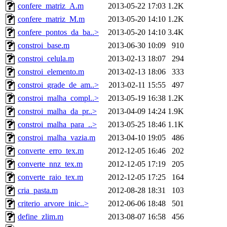
confere_matriz_A.m
2013-05-22 17:03
1.2K
confere_matriz_M.m
2013-05-20 14:10
1.2K
confere_pontos_da_ba..>
2013-05-20 14:10
3.4K
constroi_base.m
2013-06-30 10:09
910
constroi_celula.m
2013-02-13 18:07
294
constroi_elemento.m
2013-02-13 18:06
333
constroi_grade_de_am..>
2013-02-11 15:55
497
constroi_malha_compl..>
2013-05-19 16:38
1.2K
constroi_malha_da_pr..>
2013-04-09 14:24
1.9K
constroi_malha_para_..>
2013-05-25 18:46
1.1K
constroi_malha_vazia.m
2013-04-10 19:05
486
converte_erro_tex.m
2012-12-05 16:46
202
converte_nnz_tex.m
2012-12-05 17:19
205
converte_raio_tex.m
2012-12-05 17:25
164
cria_pasta.m
2012-08-28 18:31
103
criterio_arvore_inic..>
2012-06-06 18:48
501
define_zlim.m
2013-08-07 16:58
456