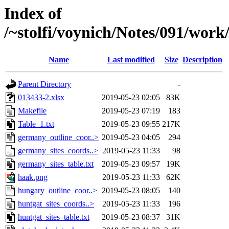
Index of
/~stolfi/voynich/Notes/091/wor
Name
Last modified
Size
Description
Parent Directory
-
013433-2.xlsx
2019-05-23 02:05
83K
Makefile
2019-05-23 07:19
183
Table_1.txt
2019-05-23 09:55
217K
germany_outline_coor..>
2019-05-23 04:05
294
germany_sites_coords..>
2019-05-23 11:33
98
germany_sites_table.txt
2019-05-23 09:57
19K
haak.png
2019-05-23 11:33
62K
hungary_outline_coor..>
2019-05-23 08:05
140
huntgat_sites_coords..>
2019-05-23 11:33
196
huntgat_sites_table.txt
2019-05-23 08:37
31K