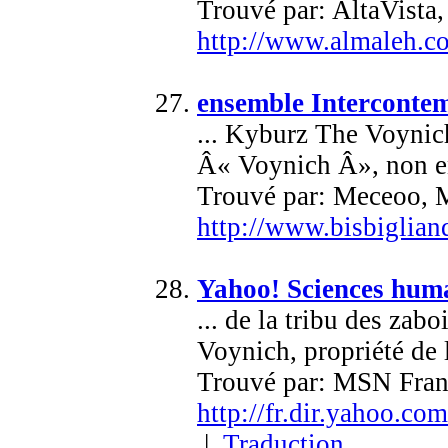
Trouvé par: AltaVista
http://www.almaleh.c
ensemble Intercontem
... Kyburz The Voynic
Â« Voynich Â», non enc
Trouvé par: Meceoo, 
http://www.bisbiglia
Yahoo! Sciences hu
... de la tribu des za
Voynich, propriété de l
Trouvé par: MSN Fran
http://fr.dir.yahoo.c
|
Traduction