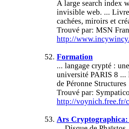
A large search index w
invisible web. ... Livr
cachées, miroirs et créat
Trouvé par: MSN Fran
http://www.incywincy
Formation
... langage crypté : un
université PARIS 8 ..
de Péronne Structures .
Trouvé par: Sympatic
http://voynich.free.fr/
Ars Cryptographica: 
... Disque de Phaïstos