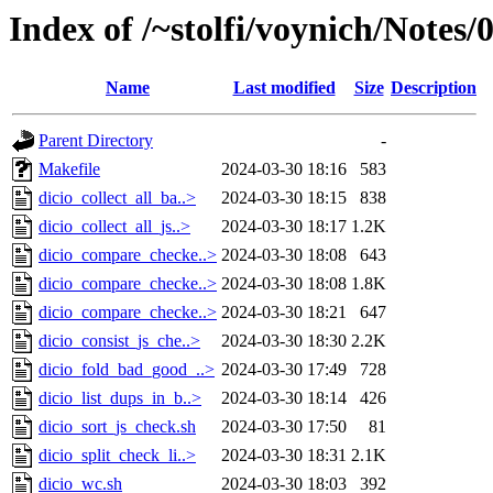
Index of /~stolfi/voynich/Notes
Name
Last modified
Size
Description
Parent Directory
-
Makefile
2024-03-30 18:16
583
dicio_collect_all_ba..>
2024-03-30 18:15
838
dicio_collect_all_js..>
2024-03-30 18:17
1.2K
dicio_compare_checke..>
2024-03-30 18:08
643
dicio_compare_checke..>
2024-03-30 18:08
1.8K
dicio_compare_checke..>
2024-03-30 18:21
647
dicio_consist_js_che..>
2024-03-30 18:30
2.2K
dicio_fold_bad_good_..>
2024-03-30 17:49
728
dicio_list_dups_in_b..>
2024-03-30 18:14
426
dicio_sort_js_check.sh
2024-03-30 17:50
81
dicio_split_check_li..>
2024-03-30 18:31
2.1K
dicio_wc.sh
2024-03-30 18:03
392