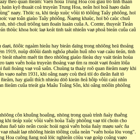
aây theo quan ñieåm: Vaên hoùa Trung Hoa coù giaù trò tinh thaàn
éng haün kyõ thuaät coå truyeàn Trung Hoa, neân hoï hoâ haøo daân
ng" naøy. Thöïc ra, khi tieáp xuùc vôùi tö töôûng Taây phöông, hoï
t hoïc vaø toân giaùo Taây phöông. Ñaøng khaùc, hoï bò caùc chuû
u hình, nhö chuû tröông tam ñoaïn luaän cuûa A. Comte, thuyeát Tieán
n thöùc khoa hoïc laø keát tinh taát nhieân vaø phoå bieán cuûa caû
ù daøi, ñöôïc ngaàm hieåu hay bieán daïng trong nhöõng heä thoáng
m 1919, nuùp döôùi danh nghóa phaûn huû nho vaø caàu tieán, tinh
 bieát nhaém maét tin theo nhöõng giaùo ñieàu duy vaät tieán hoùa
ro taøn vaên hoùa truyeàn thoáng vaø tìm ra moät vaøi ñoám löûa
ùi ñaïi ñoàng vaø voâ saûn. Chuùng ta thaáy roõ quan ñieåm naøy khi
ân vaøo naêm 1931, khi oâng naøy coù theå töï do dieãn ñaït tö
ieåm, hay giaûi thích nhieàu döõ kieän ñeå hôïp vôùi caùi nhìn
uan ñieåm cuûa trieát gia Maâu Toâng Sôn, khi oâng möôïn phöông
 nhöõng côn khuûng hoaûng, nhöng trong quaù trình ñaày thaêng
ng khi tieáp xuùc vôùi vaên hoùa Taây phöông vaø töï choïn cho
 nhau ñaõ taïo neân cuoäc hoäi ngoä vaên hoùa ñaày maøu saéc ña
, vaø nhaát laø nhöõng hieän töôïng cuûa neàn "vaên hoùa löu vong".
rung Hoa cuõng ñang noã löïc nghieân cöùu vaø goùp coâng vaøo