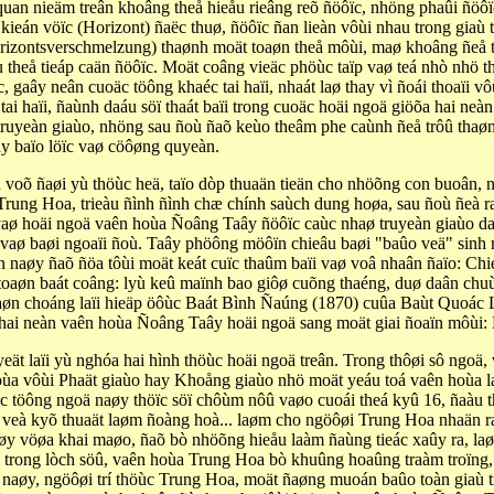
quan nieäm treân khoâng theå hieåu rieâng reõ ñöôïc, nhöng phaûi ñöô
kieán vöïc (Horizont) ñaëc thuø, ñöôïc ñan lieàn vôùi nhau trong giaù
orizontsverschmelzung) thaønh moät toaøn theå môùi, maø khoâng ñeå 
 theå tieáp caän ñöôïc. Moät coâng vieäc phöùc taïp vaø teá nhò nhö
, gaây neân cuoäc töông khaéc tai haïi, nhaát laø thay vì ñoái thoaïi
tai haïi, ñaùnh daáu söï thaát baïi trong cuoäc hoäi ngoä giöõa hai ne
 truyeàn giaùo, nhöng sau ñoù ñaõ keùo theâm phe caùnh ñeå trôû thaø
y baïo löïc vaø cöôøng quyeàn.
 voõ ñaøi yù thöùc heä, taïo dòp thuaän tieän cho nhöõng con buoân, 
rung Hoa, trieàu ñình ñình chæ chính saùch dung hoøa, sau ñoù ñeà ra
vaø hoäi ngoä vaên hoùa Ñoâng Taây ñöôïc caùc nhaø truyeàn giaùo d
 vaø baøi ngoaïi ñoù. Taây phöông möôïn chieâu baøi "baûo veä" sin
n naøy ñaõ ñöa tôùi moät keát cuïc thaûm baïi vaø voâ nhaân ñaïo: C
 toaøn baát coâng: lyù keû maïnh bao giôø cuõng thaéng, duø daân ch
n choáng laïi hieäp öôùc Baát Bình Ñaúng (1870) cuûa Baùt Quoác L
 hai neàn vaên hoùa Ñoâng Taây hoäi ngoä sang moät giai ñoaïn môùi
eät laïi yù nghóa hai hình thöùc hoäi ngoä treân. Trong thôøi sô ngo
hoùa vôùi Phaät giaùo hay Khoång giaùo nhö moät yeáu toá vaên hoùa
töông ngoä naøy thöïc söï chôùm nôû vaøo cuoái theá kyû 16, ñaàu th
 veà kyõ thuaät laøm ñoàng hoà... laøm cho ngöôøi Trung Hoa nhaän ra
øy vöøa khai maøo, ñaõ bò nhöõng hieåu laàm ñaùng tieác xaûy ra, laø
n trong lòch söû, vaên hoùa Trung Hoa bò khuûng hoaûng traàm troïng
aøy, ngöôøi trí thöùc Trung Hoa, moät ñaøng muoán baûo toàn giaù t