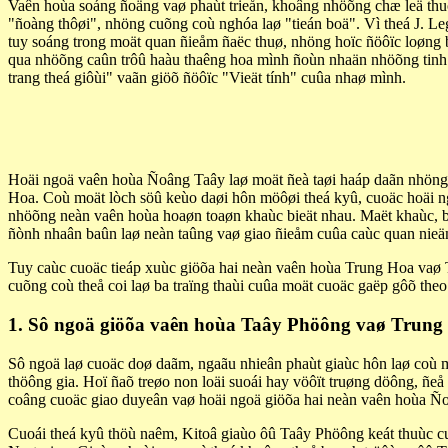
Vaên hoùa soáng ñoäng vaø phaùt trieån, khoâng nhöõng chæ leä thuoä
"ñoàng thôøi", nhöng cuõng coù nghóa laø "tieán boä". Vì theá J. Leg
tuy soáng trong moät quan ñieåm ñaëc thuø, nhöng hoïc ñöôïc loøng 
qua nhöõng caûn trôû haàu thaêng hoa mình ñoùn nhaän nhöõng tinh
trang theá giôùi" vaãn giöõ ñöôïc "Vieät tính" cuûa nhaø mình.
Hoäi ngoä vaên hoùa Ñoâng Taây laø moät ñeà taøi haáp daãn nhöng ñ
Hoa. Coù moät lòch söû keùo daøi hôn möôøi theá kyû, cuoäc hoäi ng
nhöõng neàn vaên hoùa hoaøn toaøn khaùc bieät nhau. Maët khaùc, ba
ñònh nhaân baûn laø neàn taûng vaø giao ñieåm cuûa caùc quan nieäm
Tuy caùc cuoäc tieáp xuùc giöõa hai neàn vaên hoùa Trung Hoa vaø Ta
cuõng coù theå coi laø ba traïng thaùi cuûa moät cuoäc gaëp gôõ the
1. Sô ngoä giöõa vaên hoùa Taây Phöông vaø Trung
Sô ngoä laø cuoäc doø daãm, ngaãu nhieân phaùt giaùc hôn laø coù m
thöông gia. Hoï ñaõ treøo non loäi suoái hay vöôït truøng döông, 
coâng cuoäc giao duyeân vaø hoäi ngoä giöõa hai neàn vaên hoùa Ño
Cuoái theá kyû thöù naêm, Kitoâ giaùo ôû Taây Phöông keát thuùc cuo