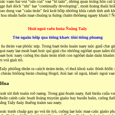
c vaøo hai veá "oân coá" vaø "tri taân", nhöng quan troïng hôn caû l
ge ñaõ dòch "nhi" laø "continually developing", moät ñoäng thaùi lieâ
bao dung vaø "caàu tieán" ñeå keát hôïp nhöõng khía caïnh tinh anh k
 hoa nhaân baûn maø chuùng ta ñuïng chaïm thöôøng ngaøy khaùc? Ñö
Hoäi ngoä vaên hoùa Ñoâng Taây
Töø ngaãu hôïp qua töông khaéc tôùi töông phuøng
a dieän vaø phöùc taïp. Trong baøi tieåu luaän naøy taùc giaû chæ g
oä naøy laø moät baøi hoïc quí giaù cho nhöõng ngöôøi quan taâm tôù
øi hoïc naøy cuõng löu daáu tieán trình con ngöôøi daàn daàn khaùm 
 veà giaù trò.
ây phöông dieãn ra caùch tieäm tieán, vì theá khoù xaùc ñònh ñöôïc mo
o chieàu höôùng bieän chuùng Hegel, ñoù laø: sô ngoä, khaéc ngoä vaø
 Hoa
oät söï tính toaùn roõ raøng. Trong giai ñoaïn naøy, ñaïi bieåu cuûa 
ñeå beân caïnh caùc hoaït ñoäng truyeàn giaùo hay buoân baùn, cuõng
âng Taây ñaày thaêng traàm sau naøy.
äc tranh chaáp gay go veà tín lyù, cuõng laø luùc maø caùc giaùo pha