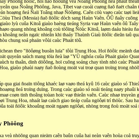
aây Phöông ñöôïc, hoï ñaõ höôùng veà Ñoâng Phöông ñeå phaùt trieån.
 xuyeân qua Ñoâng Phöông, Java, Tibet vaø cuoái cuøng ñaõ ñaët chaân
ieán hoaøng ñeá Ñaïi Toâng nhaø Ñöôøng. Caên cöù vaøo caùc taøi li
g Cöùu Theá (Messia) ñaõ ñöôïc dòch sang Haùn Vaên. ÔÛ ñaây cuõng 
c giaùo lyù cuûa Kitoâ giaùo baèng tieáng Syria vaø Haùn vaên ôû Taâ
aøo quang nhöng khoâng coù töôïng Ñöùc Kitoâ, laøm daáu hieäu ñaë
a khoâng neân ngaïc nhieân khi thaáy Thaùnh Giaù ñöôïc dieãn taû qu
chòu chung soá phaän vôùi caùc Phaät töû.
nichean theo "ñöôøng buoân luïa" tôùi Trung Hoa. Hoï ñöôïc meänh d
moät quyeån saùch mang töïa ñeà laø "YÙ nghóa cuûa Phaät giaùo Qua
caùch tu thaân, dinh döôõng, hoï cuõng soáng chay tònh nhö caùc Phaät
oa, giaùo phaùi naøy ñaõ ñoùng moät vai troø quan troïng trong nhöõ
ieáp qua giai ñoaïn töông khaéc laø vaøo theá kyû 16 caùc giaùo só Th
oaøng ñeá troïng duïng. Trong caùc giaùo só noåi tieáng naøy phaûi k
a maø coøn tinh thoâng toùan hoïc vaø thieân vaên. Caùc nhaø truyeàn
øi Trung Hoa, nhaát laø caùch giao tieáp cuûa ngöôøi trí thöùc. Sau 
ûa toäi ñöôïc khoaûng moät ngaøn ngöôøi, nhöng trong ñoù moät soá ña
ây Phöông
a veà nhöõng quan nieäm caên baûn cuûa hai neàn vaên hoùa coå truye