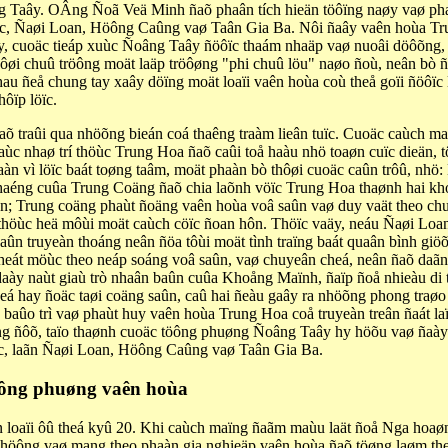
g Taây. OÂng Ñoã Veä Minh ñaõ phaân tích hieän töôïng naøy vaø ph
c, Ñaøi Loan, Höông Caûng vaø Taân Gia Ba. Nôi ñaây vaên hoùa Trun
y, cuoäc tieáp xuùc Ñoâng Taây ñöôïc thaám nhaäp vaø nuoâi döôõng, 
öôøi chuû tröông moät laäp tröôøng "phi chuû löu" naøo ñoù, neân bò 
 nhau ñeå chung tay xaây döïng moät loaïi vaên hoùa coù theå goïi ñö
ôïp löïc.
 ñaõ traûi qua nhöõng bieán coá thaêng traàm lieân tuïc. Cuoäc caùch
 nhaø trí thöùc Trung Hoa ñaõ caûi toå haàu nhö toaøn cuïc dieän, tö
 vì löïc baát toøng taâm, moät phaàn bò thôøi cuoäc caûn trôû, nhö:
thaéng cuûa Trung Coäng ñaõ chia laõnh vöïc Trung Hoa thaønh hai kho
; Trung coäng phaùt ñoäng vaên hoùa voâ saûn vaø duy vaät theo ch
thöùc heä môùi moät caùch cöïc ñoan hôn. Thöïc vaäy, neáu Ñaøi Loan
 baûn truyeàn thoáng neân ñöa tôùi moät tình traïng baát quaân bình giö
y heát möùc theo neáp soáng voâ saûn, vaø chuyeân cheá, neân ñaõ da
y naùt giaù trò nhaân baûn cuûa Khoång Maïnh, ñaïp ñoå nhieàu di tíc
 hay ñoäc taøi coäng saûn, caû hai ñeàu gaây ra nhöõng phong traøo th
 baûo trì vaø phaùt huy vaên hoùa Trung Hoa coå truyeàn treân ñaát l
âng ñôõ, taïo thaønh cuoäc töông phuøng Ñoâng Taây hy höõu vaø ñaày 
luïc, laãn Ñaøi Loan, Höông Caûng vaø Taân Gia Ba.
töông phuøng vaên hoùa
 loaïi ôû theá kyû 20. Khi caùch maïng ñaãm maùu laät ñoå Nga hoaøng
y phöông vaø mang theo phaàn gia nghieäp vaên hoùa ñaõ töøng laøm 