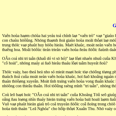
G
Vaên hoùa haøm chöùa hai yeáu toá chính laø "vaên trò" vaø "giaùo ho
con chaùu höôûng. Nhöng thaønh ñoä giaùo hoùa moãi thôøi laø möù
trung thöïc vaø phaùt huy höõu hieäu. Maët khaùc, moät neàn vaên ho
thaêng hoa. Moãi böôùc tieán trieån vaên hoùa ñeàu ñöôïc ñaùnh daá
OÂn coá nhi tri taân (khaû dó vi sö hó)" laø lôøi nhaén nhuû cuûa
"cô hoäi", nhöng maáy ai ñaõ hieåu thaáu lôøi taâm huyeát ñoù?
Thöïc vaäy, bao theá heä nho só mieät maøi hoïc töø chöông töøng pho
thaùch ñoá cuûa moät neàn vaên hoùa khaùc, hoï ñaõ khoâng ngaàn n
thaàn thöôøng xuyeân. Moät tình traïng vaên hoùa vong thaân khaùc 
nhöõng con thieâu thaân. Hoï töôûng raèng mình "tri taân", nhöng th
Coù leõ baøi hoïc "OÂn coá nhi tri taân" cuûa Khoång Töû seõ giu
oâng ñau loøng nhìn thaáy hieän traïng vaên hoùa baïi hoaïi laøm ña
Vuõ vaø phaùt hieän giaù trò coå truyeàn ñöôïc coâ ñoïng trong ch
hoùa tinh thaàn "Leã Nghóa" cho hôïp thôøi Xuaân Thu. Nhö vaäy oân