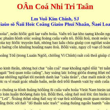
OÂn Coá Nhi Tri Taân
Lm Vuõ Kim Chính, SJ
iaùo sö Ñaïi Hoïc Coâng Giaùo Phuï Nhaân, Ñaøi Lo
ùa", neân ñöôïc goïi laø vaên hoùa. Vaên trò laø kho taøng khoân ngoa
c phaåm ñònh söùc soáng ñoäng cuûa vaên trò. Bôûi ñoù, moät neàn v
ùa tuy ñöôïc truyeàn ñaït, nhöng bao laâu chöa giuùp con ngöôøi soán
u baèng côn khuûng hoaûng naøo ñoù. Bôûi vaäy, nguy cô vaø cô hoäi 
 Khoång Töû (trong Luaän Ngöõ, chöông Vi Chính) raát coù theå giuùp
 kinh ñieån, nhöng hoï chæ "oân coá" maø khoâng nghó tôùi "tri taân",
gaïi "beá quan toûa caûng", hay soáng laïc loõng giöõa doøng ñôøi m
laø nhöõng ngöôøi töï meänh danh laø "caàu tieán", chæ maõi mieát ch
öïc ra vì maát goác nhaân baûn, neân deã trôû thaønh vaät hy sinh cu
ùp chuùng ta ñònh ñuùng höôùng ñi cuûa vaên hoùa Vieät Nam hieän t
ûo loän luaân thöôøng ñaïo lyù. Bôûi theá, oâng ñaõ noã löïc tìm hie
öõ "Leã". Ñoàng thôøi oâng ñaõ suy tö vaø ñeà xöôùng moät quan nieä
g thöïc söï ñaõ "dó thaân taùc traéc" soáng ñuùng ngoân haønh "oân c