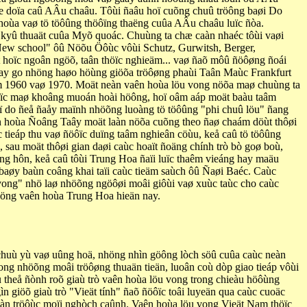
 doïa caû AÂu chaâu. Tôùi ñaâu hoï cuõng chuû tröông baøi Do
 hoùa vaø tö töôûng thöôïng thaëng cuûa AÂu chaâu luïc ñòa.
ø kyû thuaät cuûa Myõ quoác. Chuùng ta chæ caàn nhaéc tôùi vaøi
 "New school" ôû Nöõu Öôùc vôùi Schutz, Gurwitsh, Berger,
 hoïc ngoân ngöõ, taân thöïc nghieäm... vaø ñaõ môû ñöôøng ñoái
 gay go nhöng haøo höùng giöõa tröôøng phaùi Taân Maùc Frankfurt
aêm 1960 vaø 1970. Moät neàn vaên hoùa löu vong nöõa maø chuùng ta
hoïc maø khoâng muoán hoài höông, hoï oâm aáp moät baàu taâm
ï do ñeå ñaåy maïnh nhöõng luoàng tö töôûng "phi chuû löu" ñang
n hoùa Ñoâng Taây moät laàn nöõa cuõng theo ñaø chaám döùt thôøi
 tieáp thu vaø ñöôïc duïng taâm nghieân cöùu, keå caû tö töôûng
 sau moät thôøi gian daøi caùc hoaït ñoäng chính trò bò goø boù,
ng hôn, keå caû tôùi Trung Hoa ñaïi luïc thaêm vieáng hay maäu
baøy baùn coâng khai taïi caùc tieäm saùch ôû Ñaøi Baéc. Caùc
u vong" nhö laø nhöõng ngöôøi moâi giôùi vaø xuùc taùc cho caùc
höng vaên hoùa Trung Hoa hieän nay.
chuù yù vaø uûng hoä, nhöng nhìn göông lòch söû cuûa caùc neàn
ong nhöõng moâi tröôøng thuaän tieän, luoân coù dòp giao tieáp vôùi
ù theå ñònh roõ giaù trò vaên hoùa löu vong trong chieàu höôùng
 giöõ giaù trò "Vieät tính" ñaõ ñöôïc toâi luyeän qua caùc cuoäc
àn tröôùc moïi nghòch caûnh. Vaên hoùa löu vong Vieät Nam thöïc