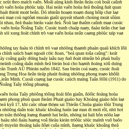
ïc xeùt theo maïch vaên. Moãi aùng kinh ñieån ñeàu coù boái caûnh
 trò vaên hoùa phöùc taïp. Hai neàn vaên hoùa ñeå thoâng ñaït quan
thaát thieät moät beân. Dó nhieân hoaøn toaøn dung hôïp chæ laø
 theá maø coù ngöôøi muoán giaûi quyeát nhanh choùng moät sôùm
 vôùi nhau, ñeå thaáu hieåu vaán ñeà. Ñoù laø thaûm caûnh maø cuoäc
àn vaên hoùa Ñoâng Taây. Cuoäc tranh chaáp naøy, ñaàu tieân chæ laø
nh söï xung ñoät chính trò vaø vaên hoùa neân caøng phöùc taïp vaø
nhöõng tay ñaàu tö chính trò vaø nhöõng thaønh phaàn quaù khích lôïi
 chính saùch baøi ngoaïi cöïc ñoan, "beá quan toûa caûng": keát
aày coâng gaây döïng baáy laâu nay ñaõ ñoät nhieân bò phaù huûy
h meänh coâng daân mình ñeå bieän hoä cho haønh ñoäng xöû duïng
hieán Tranh AÙ Phieän naêm 1842. Sau bieán coá naøy, cuoäc ñoái
uùng Trung Hoa lieân tieáp phaùt ñoäng nhöõng phong traøo khôûi
ieân Minh. Cuoái cuøng laø cuoäc caùch maïng Taân Hôïi (1911) do
: Ñoâng Taây töông phuøng.
ä, vaên hoùa Taây phöông töông ñoái ñôn giaûn, ñöôïc ñoàng hoùa
 laøm phong phuù quan ñieåm Phaät giaùo hay Khoång giaùo hôn laø
eá kyû 17, khi caùc nhaø thöøa sai Thieân Chuùa giaùo tôùi Trung
 nhöõng daân toäc khaùc khoâng haún laø man di moïi rôï, nhö hoï
m toån thöông loøng thaønh hai beân, nhöng tai haïi hôn nöõa laø
, haàu nhö ñaàu haøng voâ ñieàu kieän tröôùc söùc maïnh vuõ baõo
rò truyeàn thoáng laâu ñôøi cuûa mình, ñaøng khaùc khoâng theå