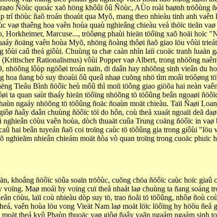
traøo Ñöùc quoác xaõ höng khôûi ôû Ñöùc, AÙo roài baønh tröôùng ñe
p trí thöùc ñaõ troán thoaùt qua Myõ, mang theo nhieàu tinh anh vaên
ùc vaø thaêng hoa vaên hoùa quaù nghieâng chieàu veà thöïc tieãn va
rno, Horkheimer, Marcuse..., tröôøng phaùi hieän töôïng xaõ hoäi hoïc
áy ñoäng vaên hoùa Myõ, nhöng ñoàng thôøi ñaõ giao löu vôùi trieát
tôùi caû theá giôùi. Chuùng ta chæ caàn nhìn laïi cuoäc tranh luaän
 (Kritischer Rationalismus) vôùi Popper vaø Albert, trong nhöõng n
9, nhöõng lôùp ngöôøi troán naïn, di daân hay nhöõng sinh vieân du 
g hoa ñang bò suy thoaùi ôû queâ nhaø cuõng nhö tìm moâi tröôøng tö
ëng Tieåu Bình ñöôïc heù môû thì moïi töông giao giöõa hai neàn vaê
i ta quan saùt thaáy hieän töôïng nhöõng tö töôûng beân ngoaøi ñöôïc
õ chaùn ngaáy nhöõng tö töôûng ñoäc ñoaùn moät chieàu. Taïi Ñaøi Loan,
giôø ñaây daân chuùng ñöôïc töï do hôn, coù theå xuaát ngoaïi deã daø
 nghieân cöùu vaên hoùa, dòch thuaät cuûa Trung coäng ñöôïc in vaø 
caû hai beân tuyeán ñaõ coi troïng caùc tö töôûng gia trong giôùi "lö
aõ nghieãm nhieân chieám moät ñòa vò quan troïng trong cuoäc phuïc 
n, khoâng ñöôïc söûa soaïn tröôùc, cuõng chöa ñöôïc caùc hoïc giaû 
 voïng. Maø moái hy voïng cuï theå nhaát laø chuùng ta ñang soáng tr
ân cöùu, laïi coù nhieàu dòp suy tö, trao ñoåi tö töôûng, nhôø ñoù co
á, vaên hoùa löu vong Vieät Nam laø moät löïc löôïng hy höõu ñeå gìn
moät theá kyû Phaùp thuoäc vaø giôø ñaây vaãn ngaám ngaàm sinh to