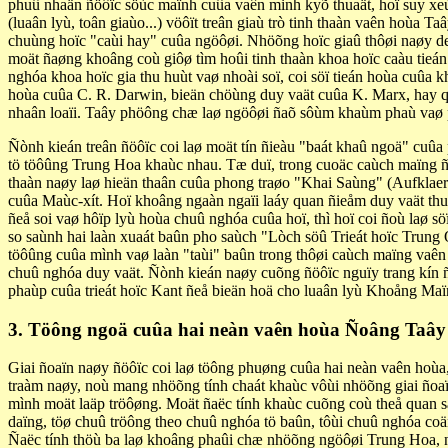
phuû nhaän ñöôïc söùc maïnh cuûa vaên minh kyõ thuaät, hoï suy xeù
(luaân lyù, toân giaùo...) vöôït treân giaù trò tinh thaàn vaên hoùa
chuùng hoïc "caùi hay" cuûa ngöôøi. Nhöõng hoïc giaû thôøi naøy de
moät ñaøng khoâng coù giôø tìm hoûi tinh thaàn khoa hoïc caàu tieá
nghóa khoa hoïc gia thu huùt vaø nhoài soï, coi söï tieán hoùa cuûa k
hoùa cuûa C. R. Darwin, bieän chöùng duy vaät cuûa K. Marx, hay qua
nhaân loaïi. Taây phöông chæ laø ngöôøi ñaõ sôùm khaùm phaù vaø p
Ñònh kieán treân ñöôïc coi laø moät tín ñieàu "baát khaû ngoä" cuû
tö töôûng Trung Hoa khaùc nhau. Tæ duï, trong cuoäc caùch maïng 
thaàn naøy laø hieän thaân cuûa phong traøo "Khai Saùng" (Aufklaer
cuûa Maùc-xít. Hoï khoâng ngaàn ngaïi laáy quan ñieåm duy vaät thu
ñeå soi vaø hôïp lyù hoùa chuû nghóa cuûa hoï, thì hoï coi ñoù laø 
so saùnh hai laàn xuaát baûn pho saùch "Lòch söû Trieát hoïc Trung 
töôûng cuûa mình vaø laàn "taùi" baûn trong thôøi caùch maïng vaên
chuû nghóa duy vaät. Ñònh kieán naøy cuõng ñöôïc nguïy trang kín ñ
phaùp cuûa trieát hoïc Kant ñeå bieän hoä cho luaân lyù Khoång Maïn
3. Töông ngoä cuûa hai neàn vaên hoùa Ñoâng Taây
Giai ñoaïn naøy ñöôïc coi laø töông phuøng cuûa hai neàn vaên hoù
traàm naøy, noù mang nhöõng tính chaát khaùc vôùi nhöõng giai ñoaï
mình moät laäp tröôøng. Moät ñaëc tính khaùc cuõng coù theå quan s
daïng, töø chuû tröông theo chuû nghóa tö baûn, tôùi chuû nghóa co
Ñaëc tính thöù ba laø khoâng phaûi chæ nhöõng ngöôøi Trung Hoa, n