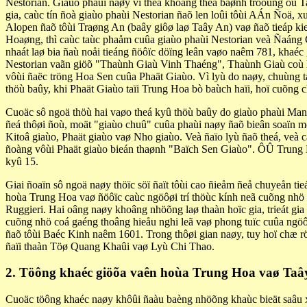
Nestorian. Giaùo phaùi naøy vì theá khoâng theå baønh tröôùng ôû T
gia, caùc tín ñoà giaùo phaùi Nestorian ñaõ len loûi tôùi AÁn Ñoä,
Alopen ñaõ tôùi Traøng An (baây giôø laø Taây An) vaø ñaõ tieáp k
Hoaøng, thì caùc taùc phaåm cuûa giaùo phaùi Nestorian veà Ñaán
nhaát laø bia ñaù noåi tieáng ñöôïc döïng leân vaøo naêm 781, khaé
Nestorian vaãn giöõ "Thaùnh Giaù Vinh Thaéng", Thaùnh Giaù coù h
vôùi ñaëc tröng Hoa Sen cuûa Phaät Giaùo. Vì lyù do naøy, chuùng t
thöù baûy, khi Phaät Giaùo taïi Trung Hoa bò baùch haïi, hoï cuõng 
Cuoäc sô ngoä thöù hai vaøo theá kyû thöù baûy do giaùo phaùi Ma
ñeá thôøi ñoù, moät "giaùo chuû" cuûa phaùi naøy ñaõ bieân soaïn 
Kitoâ giaùo, Phaät giaùo vaø Nho giaùo. Veà ñaïo lyù ñaõ theá, veà 
ñoàng vôùi Phaät giaùo bieán thaønh "Baïch Sen Giaùo". ÔÛ Trung H
kyû 15.
Giai ñoaïn sô ngoä naøy thöïc söï ñaït tôùi cao ñieåm ñeå chuyeån t
hoùa Trung Hoa vaø ñöôïc caùc ngöôøi trí thöùc kính neã cuõng nhö h
Ruggieri. Hai oâng naøy khoâng nhöõng laø thaàn hoïc gia, trieát gi
cuõng nhö coá gaéng thoâng hieåu nghi leã vaø phong tuïc cuûa ngöô
ñaõ tôùi Baéc Kinh naêm 1601. Trong thôøi gian naøy, tuy hoï chæ rö
ñaïi thaàn Töø Quang Khaûi vaø Lyù Chi Thao.
2. Töông khaéc giöõa vaên hoùa Trung Hoa vaø Ta
Cuoäc töông khaéc naøy khôûi ñaàu baèng nhöõng khaùc bieät saâu x