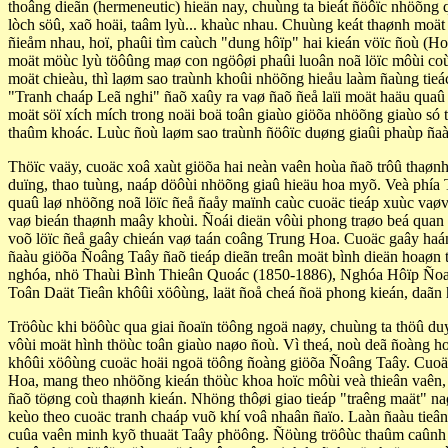
thoâng dieãn (hermeneutic) hieän nay, chuùng ta bieát ñöôïc nhöõng 
lòch söû, xaõ hoäi, taâm lyù... khaùc nhau. Chuùng keát thaønh moät 
ñieåm nhau, hoï, phaûi tìm caùch "dung hôïp" hai kieán vöïc ñoù (H
moät möùc lyù töôûng maø con ngöôøi phaûi luoân noã löïc môùi coù
moät chieàu, thì laøm sao traùnh khoûi nhöõng hieåu laàm ñaùng tieác
"Tranh chaáp Leã nghi" ñaõ xaûy ra vaø ñaõ ñeå laïi moät haäu quaû 
moät söï xích mích trong noäi boä toân giaùo giöõa nhöõng giaùo só
thaûm khoác. Luùc ñoù laøm sao traùnh ñöôïc duøng giaûi phaùp ñaà
Thöïc vaäy, cuoäc xoâ xaùt giöõa hai neàn vaên hoùa ñaõ trôû thaønh
duïng, thao tuùng, naáp döôùi nhöõng giaû hieäu hoa myõ. Veà phía T
quaû laø nhöõng noã löïc ñeå ñaåy maïnh caùc cuoäc tieáp xuùc vaø
vaø bieán thaønh maây khoùi. Ñoái dieän vôùi phong traøo beá quan
voõ löïc ñeå gaây chieán vaø taán coâng Trung Hoa. Cuoäc gaây haá
ñaàu giöõa Ñoâng Taây ñaõ tieáp dieãn treân moät bình dieän hoaøn
nghóa, nhö Thaùi Bình Thieân Quoác (1850-1886), Nghóa Hôïp Ñoaø
Toân Daät Tieân khôûi xöôùng, laät ñoå cheá ñoä phong kieán, daãn
Tröôùc khi böôùc qua giai ñoaïn töông ngoä naøy, chuùng ta thöû duy
vôùi moät hình thöùc toân giaùo naøo ñoù. Vì theá, noù deã ñoàng 
khôûi xöôùng cuoäc hoäi ngoä töông ñoàng giöõa Ñoâng Taây. Cuoäc 
Hoa, mang theo nhöõng kieán thöùc khoa hoïc môùi veà thieân vaên,
ñaõ töøng coù thaønh kieán. Nhöng thôøi giao tieáp "traêng maät" na
keùo theo cuoäc tranh chaáp vuõ khí voâ nhaân ñaïo. Laàn ñaàu tieâ
cuûa vaên minh kyõ thuaät Taây phöông. Ñöùng tröôùc thaûm caûnh n