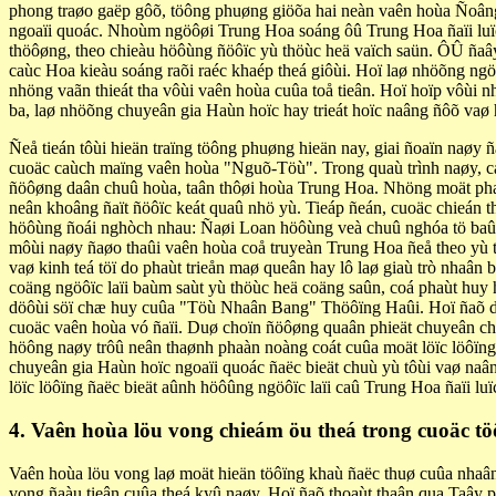
phong traøo gaëp gôõ, töông phuøng giöõa hai neàn vaên hoùa Ñoân
ngoaïi quoác. Nhoùm ngöôøi Trung Hoa soáng ôû Trung Hoa ñaïi luï
thöôøng, theo chieàu höôùng ñöôïc yù thöùc heä vaïch saün. ÔÛ ñaâ
caùc Hoa kieàu soáng raõi raéc khaép theá giôùi. Hoï laø nhöõng ng
nhöng vaãn thieát tha vôùi vaên hoùa cuûa toå tieân. Hoï hoïp vôùi
ba, laø nhöõng chuyeân gia Haùn hoïc hay trieát hoïc naâng ñôõ vaø h
Ñeå tieán tôùi hieän traïng töông phuøng hieän nay, giai ñoaïn naøy
cuoäc caùch maïng vaên hoùa "Nguõ-Töù". Trong quaù trình naøy, caùc
ñöôøng daân chuû hoùa, taân thôøi hoùa Trung Hoa. Nhöng moät phaàn
neân khoâng ñaït ñöôïc keát quaû nhö yù. Tieáp ñeán, cuoäc chieán 
höôùng ñoái nghòch nhau: Ñaøi Loan höôùng veà chuû nghóa tö baûn
môùi naøy ñaøo thaûi vaên hoùa coå truyeàn Trung Hoa ñeå theo yù 
vaø kinh teá töï do phaùt trieån maø queân hay lô laø giaù trò nhaân
coäng ngöôïc laïi baùm saùt yù thöùc heä coäng saûn, coá phaùt hu
döôùi söï chæ huy cuûa "Töù Nhaân Bang" Thöôïng Haûi. Hoï ñaõ daà
cuoäc vaên hoùa vó ñaïi. Duø choïn ñöôøng quaân phieät chuyeân cheá
höông naøy trôû neân thaønh phaàn noàng coát cuûa moät löïc löôïng
chuyeân gia Haùn hoïc ngoaïi quoác ñaëc bieät chuù yù tôùi vaø na
löïc löôïng ñaëc bieät aûnh höôûng ngöôïc laïi caû Trung Hoa ñaïi 
4. Vaên hoùa löu vong chieám öu theá trong cuoäc 
Vaên hoùa löu vong laø moät hieän töôïng khaù ñaëc thuø cuûa nhaân
vong ñaàu tieân cuûa theá kyû naøy. Hoï ñaõ thoaùt thaân qua Taâ