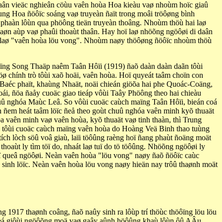
aân vieäc nghieân cöùu vaên hoùa Hoa kieàu vaø nhoùm hoïc giaû
g Hoa ñöôïc soáng vaø truyeàn ñaït trong moâi tröôøng bình
phaàn lôùn qua phöông tieän truyeàn thoâng. Nhoùm thöù hai laø
ñaøn aùp vaø phaûi thoaùt thaân. Hay hoï laø nhöõng ngöôøi di daân
ôïc laø "vaên hoùa löu vong". Nhoùm naøy thöôøng ñöôïc nhoùm thöù
 maïng Song Thaäp naêm Taân Hôïi (1919) ñaõ daàn daàn daãn tôùi
ø chính trò tôùi xaõ hoäi, vaên hoùa. Hoï quyeát taâm choïn con
 Baéc phaït, khaùng Nhaät, noäi chieán giöõa hai phe Quoác-Coäng,
ái, ñöa ñaåy cuoäc giao tieáp vôùi Taây Phöông theo hai chieàu
uû nghóa Maùc Leâ. So vôùi cuoäc caùch maïng Taân Hôïi, bieán coá
 ñem heát taâm löïc ñeå theo goùt chuû nghóa vaên minh kyõ thuaät
õa vaên minh vaø vaên hoùa, kyõ thuaät vaø tinh thaàn, thì Trung
ãn tôùi cuoäc caùch maïng vaên hoùa do Hoàng Veä Binh thao tuùng
h lòch söû voâ giaù, laïi töôûng raèng hoï ñang phaùt ñoäng moät
oaùt ly tìm töï do, nhaát laø tuï do tö töôûng. Nhöõng ngöôøi ly
aï queâ ngöôøi. Neàn vaên hoùa "löu vong" naøy ñaõ ñöôïc caùc
sinh löïc. Neàn vaên hoùa löu vong naøy hieän nay trôû thaønh moät
 1917 thaønh coâng, ñaõ naûy sinh ra lôùp trí thöùc thöôïng löu löu
theá giôùi ngöôõng moä vaø gaây aûnh höôûng khaù lôùn ôû AÂu