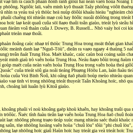
t vaø tìm ra caùch phaân ñònh ranh giôùi hai neàn vaên hoùa Ñoâng T
 Taây phöông. Ngöôïc laïi, vaên minh kyõ thuaät Taây phöông vöôït tha
ã nhìn ra yeáu toá yù thöùc heä nuùp döôùi khaåu hieäu "nghieäm chöù
n phaûi chaêng töï nhieân maø coù hay ñöôïc nuoâi döôõng trong trieá
hoa hoïc laø keát quaû cuûa söï ñaøo thaûi toân giaùo, trieát lyù sieâ
n ñieåm voâ thaàn cuûa J. Dowey, B. Russell... Nhö vaäy hoï coi kieá
haùt trieån maø thoâi.
a phaàn ñoâng caùc nhaø trí thöùc Trung Hoa trong moät thôøi gian kha
ñöôïc meänh danh laø "Nguõ-Töù", dieãn ra vaøo ngaøy 4 thaùng 5 naê
ung) treân ñaát Trung Hoa. Maët khaùc, caùc caùn boä coäng saûn chæ
yeát minh giaù trò vaên hoùa Trung Hoa. Neáu ñaøo bôùi trong ñaùm t
söï goùp maët cuûa neàn vaên hoùa Trung Hoa trong vaên hoùa theá giô
Quoác" cuûa trieát söû gia noåi tieáng Phuøng Höõu Lan, laàn ñaàu tie
 hoùa cuûa Veä Binh Ñoû, khi oâng ñaõ phaûi boùp meùo nhieàu quan ñ
aùo vaø tinh vi trong nhöõng trieát thuyeát Taân Khoång hoïc, nhö q
h, choáng laïi luaân lyù Kitoâ giaùo.
a, khoâng phaûi vì noù khoâng gaëp khoù khaên, hay khoâng traûi qua
n tröôùc. Ñaëc tính ñaàu tieân laø vaên hoùa Trung Hoa ñaõ chuû ñoä
aùt laø: nhöõng phong traøo tieáp xuùc mang nhieàu saéc thaùi khaùc
äng saûn, töø nhöõng luoàng vaên hoùa "chuû löu" tôùi "phi chuû löu"
höng laø nhöõng hoïc giaû Haùn hoïc hay trieát gia veà trieát hoïc T