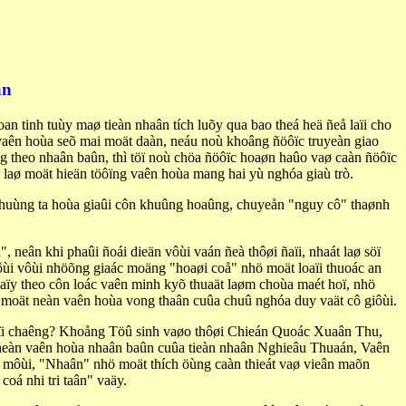
an
n tinh tuùy maø tieàn nhaân tích luõy qua bao theá heä ñeå laïi cho
aên hoùa seõ mai moät daàn, neáu noù khoâng ñöôïc truyeàn giao
g theo nhaân baûn, thì töï noù chöa ñöôïc hoaøn haûo vaø caàn ñöôïc
laø moät hieän töôïng vaên hoùa mang hai yù nghóa giaù trò.
 chuùng ta hoùa giaûi côn khuûng hoaûng, chuyeån "nguy cô" thaønh
 neân khi phaûi ñoái dieän vôùi vaán ñeà thôøi ñaïi, nhaát laø söï
ôùi vôùi nhöõng giaác moäng "hoaøi coå" nhö moät loaïi thuoác an
aïy theo côn loác vaên minh kyõ thuaät laøm choùa maét hoï, nhö
ûa moät neàn vaên hoùa vong thaân cuûa chuû nghóa duy vaät cô giôùi.
aïi chaêng? Khoång Töû sinh vaøo thôøi Chieán Quoác Xuaân Thu,
åu neàn vaên hoùa nhaân baûn cuûa tieàn nhaân Nghieâu Thuaán, Vaên
m môùi, "Nhaân" nhö moät thích öùng caàn thieát vaø vieân maõn
oá nhi tri taân" vaäy.