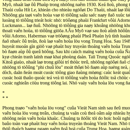
Myõ, nhaát laø ôû Phaùp trong nhöõng naêm 1930. Keá ñoù, phong 
Thaùi cuûa Hít Le, khieán cho nhieàu ngöôøi Do Thaùi, nhaát laø lôù
Nhöõng gia taøi vaên hoùa vaø tö töôûng saâu saéc naøy ñaõ xuùc ta
luoàng tö töôûng trieát hoïc nhö: tröôøng phaùi Frankfurt vôùi Ado
Luckmann... laø ñuû. Nhöõng tö töôûng gia naøy khoâng nhöõng khua
thoaïi vaên hoùa, tö töôûng giöõa AÂu Myõ vaø sau ñoù aûnh höôûng 
vôùi Adorno, Habermas vaø tröôøng phaùi Pheâ Phaùn lyù tính luaän
ñaõ nhaéc ôû treân, ñoù laø vaên hoùa löu vong Trung Hoa. Sau 194
huyeát muoán gìn giöõ vaø phaùt huy truyeàn thoáng vaên hoùa Trun
bò ñaøn aùp ôû queâ höông. Sau khi caùch maïng vaên hoùa cuûa Ña
kyø chieán tranh laïnh maø khai phoùng daàn. Taïi Trung Quoác ngöôø
Kitoâ giaùo, nhaát laø trong giôùi trí thöùc treû, nhöõng ngöôøi ña
nhöõng tö töôûng "phi chuû löu" moät thôøi bò ñaøn aùp naëng neà, 
dòch, daãn ñeán moät cuoäc töông giao ñaùng möøng: caùc keát quaû
cuoäc hoäi thaûo quoác teá veà tö töôûng vaên hoùa ñöôïc toå chöùc 
cuoäc nghieân cöùu trong töông lai. Nhö vaäy vaên hoùa löu vong ñ
*
* *
Phong traøo "vaên hoùa löu vong" cuûa Vieät Nam sinh sau ñeû muoä
vaên hoùa löu vong treân, chuùng ta vaãn coù theå oâm aáp nhieàu hy
nhöõng neàn vaên hoùa khaùc. Chuùng ta ñöôïc töï do hoïc hoûi nghie
baûo toàn vaø phaùt huy vaên hoùa truyeàn thoáng Vieät Nam. Nhö the
thöû thaùch haøng ngaøn naêm ñoâ hoä cuûa Trung Hoa, haøng gaàn 