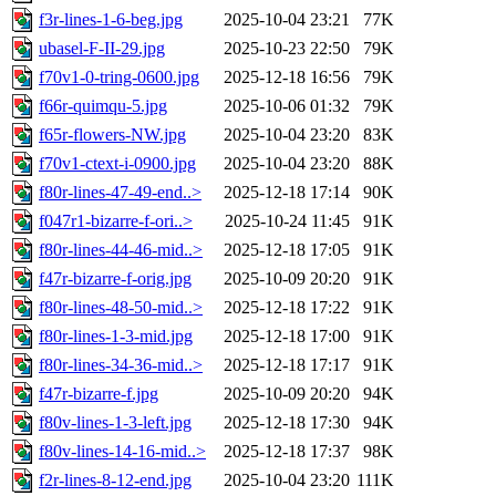
f3r-lines-1-6-beg.jpg
2025-10-04 23:21
77K
ubasel-F-II-29.jpg
2025-10-23 22:50
79K
f70v1-0-tring-0600.jpg
2025-12-18 16:56
79K
f66r-quimqu-5.jpg
2025-10-06 01:32
79K
f65r-flowers-NW.jpg
2025-10-04 23:20
83K
f70v1-ctext-i-0900.jpg
2025-10-04 23:20
88K
f80r-lines-47-49-end..>
2025-12-18 17:14
90K
f047r1-bizarre-f-ori..>
2025-10-24 11:45
91K
f80r-lines-44-46-mid..>
2025-12-18 17:05
91K
f47r-bizarre-f-orig.jpg
2025-10-09 20:20
91K
f80r-lines-48-50-mid..>
2025-12-18 17:22
91K
f80r-lines-1-3-mid.jpg
2025-12-18 17:00
91K
f80r-lines-34-36-mid..>
2025-12-18 17:17
91K
f47r-bizarre-f.jpg
2025-10-09 20:20
94K
f80v-lines-1-3-left.jpg
2025-12-18 17:30
94K
f80v-lines-14-16-mid..>
2025-12-18 17:37
98K
f2r-lines-8-12-end.jpg
2025-10-04 23:20
111K