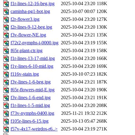
f1r-lines-12-16-beg.jpg
2025-10-04 23:20
118K
caminha-pg1-bot.jpg
2025-10-07 00:07
120K
f2r-flower3.jpg
2025-10-04 23:20
127K
f2r-lines-9-12-beg.jpg
2025-10-04 23:20
130K
f3v-flower-NE.jpg
2025-10-04 23:21
135K
f72r2-nymphs-i-0000.jpg
2025-10-04 23:19
155K
f65r-plant-ctr.jpg
2025-10-04 23:19
158K
f1r-lines-13-17-mid.jpg
2025-10-04 23:20
166K
f1v-lines-6-10-mid.jpg
2025-10-04 23:20
169K
f116v-stain.jpg
2025-10-10 07:23
182K
f3v-lines-1-6-beg.jpg
2025-10-04 23:21
187K
f65r-flowers-mid-E.jpg
2025-10-04 23:20
190K
f3v-lines-1-6-end.jpg
2025-10-04 23:21
191K
f1r-lines-1-5-mid.jpg
2025-10-04 23:20
208K
f73v-nymphs-0400.jpg
2025-11-21 19:32
212K
f105r-lines-6-15.jpg
2025-10-13 05:47
268K
f57v-4x17-weirdos-r6..>
2025-10-04 23:19
271K