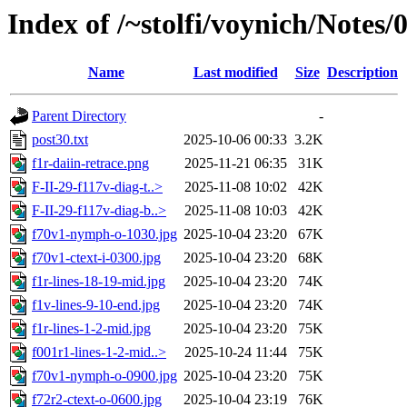
Index of /~stolfi/voynich/Notes
Name
Last modified
Size
Description
Parent Directory
-
post30.txt
2025-10-06 00:33
3.2K
f1r-daiin-retrace.png
2025-11-21 06:35
31K
F-II-29-f117v-diag-t..>
2025-11-08 10:02
42K
F-II-29-f117v-diag-b..>
2025-11-08 10:03
42K
f70v1-nymph-o-1030.jpg
2025-10-04 23:20
67K
f70v1-ctext-i-0300.jpg
2025-10-04 23:20
68K
f1r-lines-18-19-mid.jpg
2025-10-04 23:20
74K
f1v-lines-9-10-end.jpg
2025-10-04 23:20
74K
f1r-lines-1-2-mid.jpg
2025-10-04 23:20
75K
f001r1-lines-1-2-mid..>
2025-10-24 11:44
75K
f70v1-nymph-o-0900.jpg
2025-10-04 23:20
75K
f72r2-ctext-o-0600.jpg
2025-10-04 23:19
76K