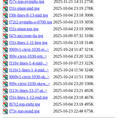
f57v-top-nymphs.jpg
2025-11-21 14:11
275K
f31r-plant-mid.jpg
2025-10-04 23:19
278K
f30r-lines-8-13-mid.jpg
2025-10-04 23:18
300K
f72r2-nymphs-o-0700.jpg
2025-10-04 23:19
305K
f31r-plant-top.jpg
2025-10-04 23:19
309K
f47r-mccrone-6a.jpg
2025-10-09 07:32
310K
f31r-lines-1-11-beg.jpg
2025-10-04 23:18
314K
f069v1-ctext-1030-re..>
2025-10-24 11:47
321K
f69v-ctext-1030-retr..>
2025-10-04 23:20
322K
f116v-lines-1-4-mid-..>
2025-10-10 07:23
322K
f116v1-lines-1-4-mid..>
2025-10-24 11:56
324K
f069v1-ctext-1030-sk..>
2025-10-24 11:51
330K
f69v-ctext-1030-skew..>
2025-10-04 23:20
330K
f113v-lines-33-37-al..>
2025-10-04 23:21
402K
f31r-lines-1-12-end.jpg
2025-10-04 23:18
467K
f67r2-top-right.jpg
2025-10-04 23:18
495K
f75v-top-pond.jpg
2025-10-23 22:48
675K