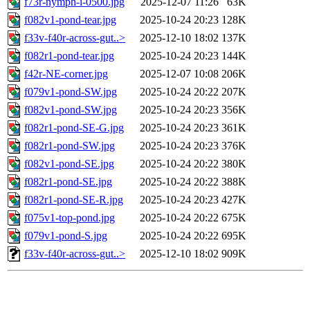
f73r-nymph-i-0500.jpg
2025-12-07 11:26
63K
f082v1-pond-tear.jpg
2025-10-24 20:23
128K
f33v-f40r-across-gut..>
2025-12-10 18:02
137K
f082r1-pond-tear.jpg
2025-10-24 20:23
144K
f42r-NE-corner.jpg
2025-12-07 10:08
206K
f079v1-pond-SW.jpg
2025-10-24 20:22
207K
f082v1-pond-SW.jpg
2025-10-24 20:23
356K
f082r1-pond-SE-G.jpg
2025-10-24 20:23
361K
f082r1-pond-SW.jpg
2025-10-24 20:23
376K
f082v1-pond-SE.jpg
2025-10-24 20:22
380K
f082r1-pond-SE.jpg
2025-10-24 20:22
388K
f082r1-pond-SE-R.jpg
2025-10-24 20:23
427K
f075v1-top-pond.jpg
2025-10-24 20:22
675K
f079v1-pond-S.jpg
2025-10-24 20:22
695K
f33v-f40r-across-gut..>
2025-12-10 18:02
909K