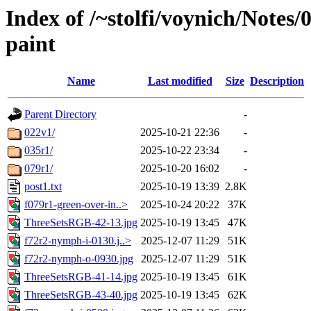
Index of /~stolfi/voynich/Notes
paint
Name
Last modified
Size
Description
Parent Directory
-
022v1/
2025-10-21 22:36
-
035r1/
2025-10-22 23:34
-
079r1/
2025-10-20 16:02
-
post1.txt
2025-10-19 13:39
2.8K
f079r1-green-over-in..>
2025-10-24 20:22
37K
ThreeSetsRGB-42-13.jpg
2025-10-19 13:45
47K
f72r2-nymph-i-0130.j..>
2025-12-07 11:29
51K
f72r2-nymph-o-0930.jpg
2025-12-07 11:29
51K
ThreeSetsRGB-41-14.jpg
2025-10-19 13:45
61K
ThreeSetsRGB-43-40.jpg
2025-10-19 13:45
62K