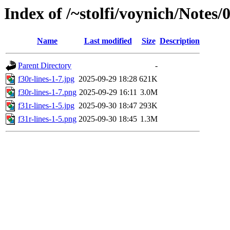
Index of /~stolfi/voynich/Note
Name
Last modified
Size
Description
Parent Directory
-
f30r-lines-1-7.jpg
2025-09-29 18:28
621K
f30r-lines-1-7.png
2025-09-29 16:11
3.0M
f31r-lines-1-5.jpg
2025-09-30 18:47
293K
f31r-lines-1-5.png
2025-09-30 18:45
1.3M