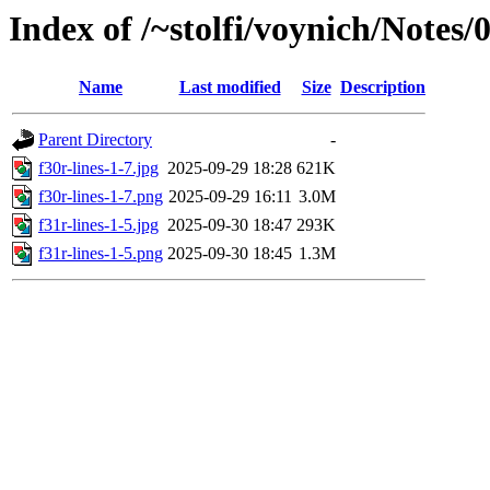
Index of /~stolfi/voynich/Note
Name
Last modified
Size
Description
Parent Directory
-
f30r-lines-1-7.jpg
2025-09-29 18:28
621K
f30r-lines-1-7.png
2025-09-29 16:11
3.0M
f31r-lines-1-5.jpg
2025-09-30 18:47
293K
f31r-lines-1-5.png
2025-09-30 18:45
1.3M