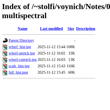
Index of /~stolfi/voynich/Notes
multispectral
Name
Last modified
Size
Description
Parent Directory
-
whref_hist.jpg
2025-11-12 15:44
108K
whref-stretch.jpg
2025-11-12 16:02
33K
whref-cstretch.jpg
2025-11-12 16:03
13K
scale_hist.jpg
2025-11-12 15:43
116K
full_hist.png
2025-11-12 15:45
60K