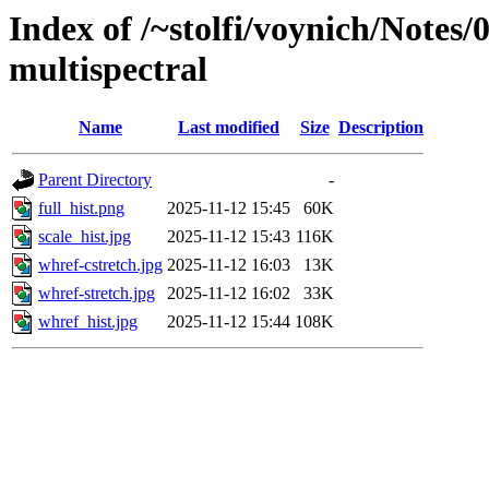
Index of /~stolfi/voynich/Notes
multispectral
Name
Last modified
Size
Description
Parent Directory
-
full_hist.png
2025-11-12 15:45
60K
scale_hist.jpg
2025-11-12 15:43
116K
whref-cstretch.jpg
2025-11-12 16:03
13K
whref-stretch.jpg
2025-11-12 16:02
33K
whref_hist.jpg
2025-11-12 15:44
108K