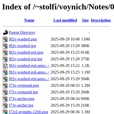
Index of /~stolfi/voynich/Notes
Name
Last modified
Size
Description
Parent Directory
-
f82v-washed.png
2025-09-29 10:48
1.6M
f82v-washed.jpg
2025-09-29 15:29
386K
f82v-washed-red.png
2025-09-29 15:25
814K
f82v-washed-red.jpg
2025-09-29 15:29
375K
f82v-washed-red-anno..>
2025-09-29 15:22
1.2K
f82v-washed-red-anno..>
2025-09-29 15:25
1.1M
f82v-washed-red-anno..>
2025-09-29 15:29
394K
f75v-vertpond.png
2025-09-29 08:33
1.2M
f75v-vertpond.jpg
2025-09-29 15:29
294K
f73v-archer.png
2025-09-29 08:34
949K
f73v-archer.jpg
2025-09-29 15:29
216K
f72r2-nymphs-1200.png
2025-09-29 08:36
1.3M