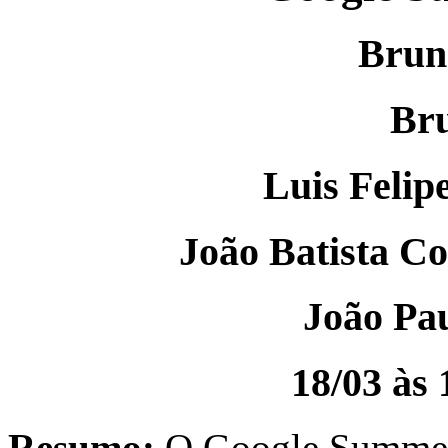
Brun
Bru
Luis Felip
João Batista C
João Pau
18/03 às
Resumo:
O Google Summer